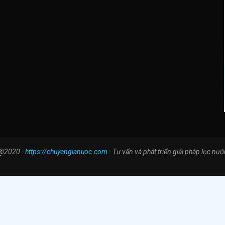
@2020 -
https://chuyengianuoc.com
- Tư vấn và phát triển giải pháp lọc nướ