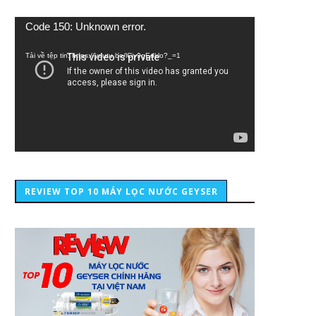
Trình
Code 150: Unknown error.
chơi
Video
Tải về tệp tin: https://youtu.be/lCiy9qEdklo?_=1
REVIEW TOP 10 MÁY LỌC NƯỚC GEYSER