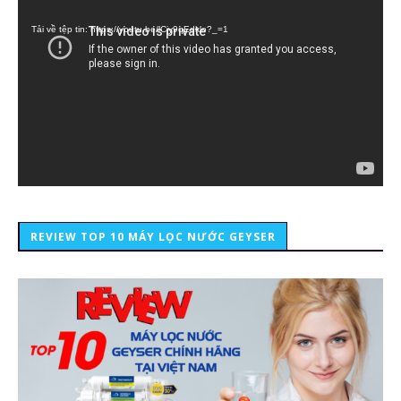
chơi
Video
Tải về tệp tin: https://youtu.be/lCiy9qEdklo?_=1
REVIEW TOP 10 MÁY LỌC NƯỚC GEYSER