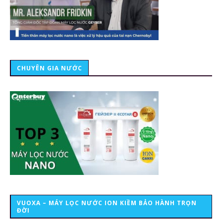
CHUYÊN GIA NƯỚC
VUOXA – MÁY LỌC NƯỚC ION KIỀM BẢO HÀNH TRỌN
ĐỜI