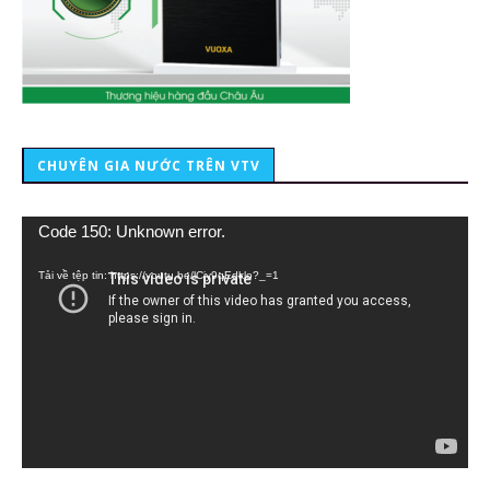
CHUYÊN GIA NƯỚC TRÊN VTV
Trình
Code 150: Unknown error.
chơi
Video
Tải về tệp tin: https://youtu.be/lCiy9qEdklo?_=1