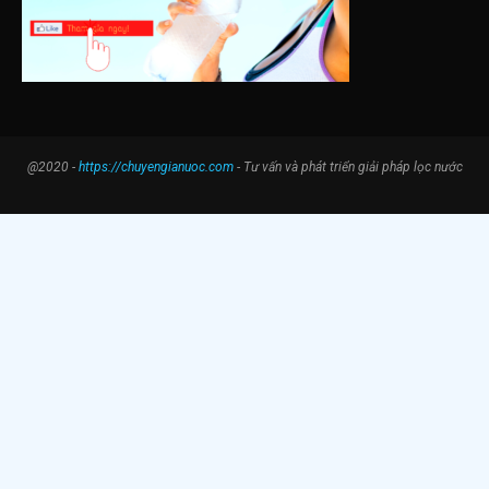
@2020 -
https://chuyengianuoc.com
- Tư vấn và phát triển giải pháp lọc nước