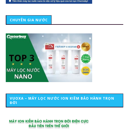
CHUYÊN GIA NƯỚC
VUOXA – MÁY LỌC NƯỚC ION KIỀM BẢO HÀNH TRỌN
ĐỜI