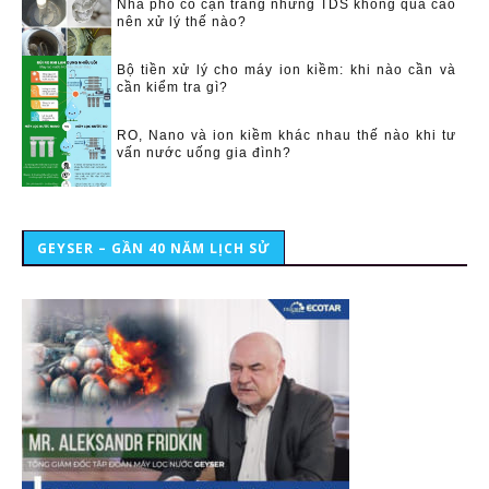
Nhà phố có cặn trắng nhưng TDS không quá cao
nên xử lý thế nào?
Bộ tiền xử lý cho máy ion kiềm: khi nào cần và
cần kiểm tra gì?
RO, Nano và ion kiềm khác nhau thế nào khi tư
vấn nước uống gia đình?
GEYSER – GẦN 40 NĂM LỊCH SỬ