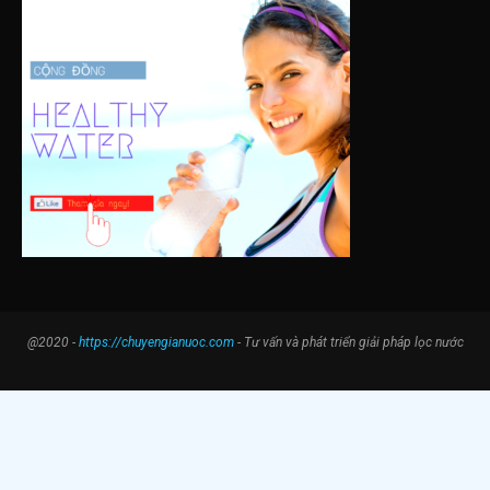
@2020 -
https://chuyengianuoc.com
- Tư vấn và phát triển giải pháp lọc nước