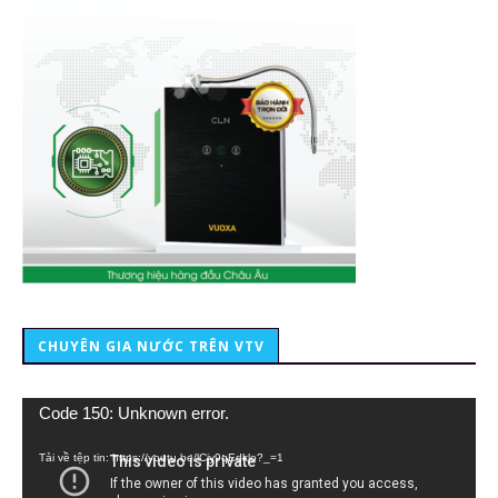
CHUYÊN GIA NƯỚC TRÊN VTV
Trình
Code 150: Unknown error.
chơi
Video
Tải về tệp tin: https://youtu.be/lCiy9qEdklo?_=1