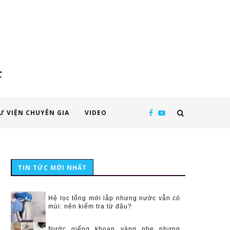
c
Ư VIỆN CHUYÊN GIA
VIDEO
TIN TỨC MỚI NHẤT
Hệ lọc tổng mới lắp nhưng nước vẫn có
mùi: nên kiểm tra từ đâu?
Nước giếng khoan vàng nhẹ nhưng