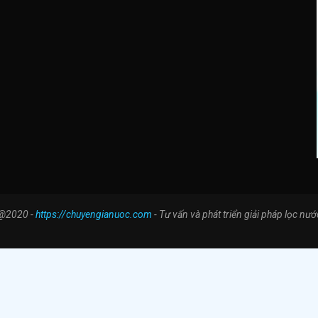
@2020 -
https://chuyengianuoc.com
- Tư vấn và phát triển giải pháp lọc nướ