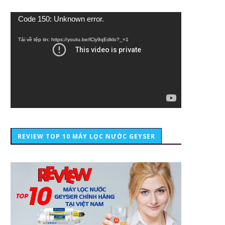
Trình
Code 150: Unknown error.
chơi
Video
Tải về tệp tin: https://youtu.be/lCiy9qEdklo?_=1
REVIEW TOP 10 MÁY LỌC NƯỚC GEYSER