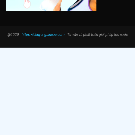
@2020 -
https://chuyengianuoc.com
- Tư vấn và phát triển giải pháp lọc nước