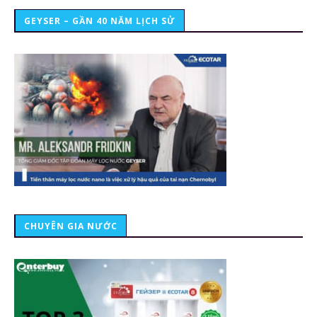
GEYSER – GẦN 40 NĂM LỊCH SỬ
CHUYÊN GIA NƯỚC