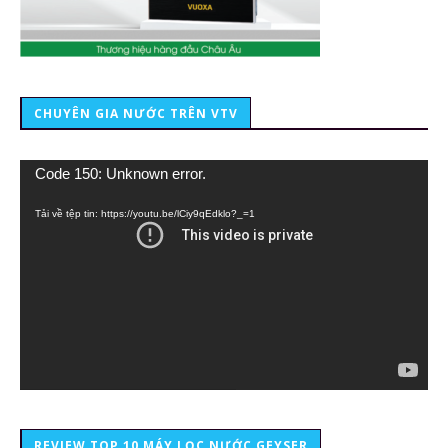
CHUYÊN GIA NƯỚC TRÊN VTV
Trình
Code 150: Unknown error.
chơi
Video
Tải về tệp tin: https://youtu.be/lCiy9qEdklo?_=1
REVIEW TOP 10 MÁY LỌC NƯỚC GEYSER