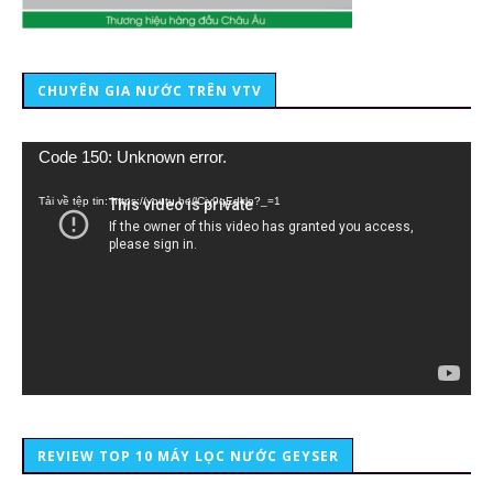
CHUYÊN GIA NƯỚC TRÊN VTV
Trình
Code 150: Unknown error.
chơi
Video
Tải về tệp tin: https://youtu.be/lCiy9qEdklo?_=1
REVIEW TOP 10 MÁY LỌC NƯỚC GEYSER