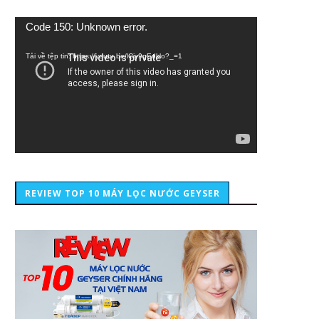
Trình
Code 150: Unknown error.
chơi
Video
Tải về tệp tin: https://youtu.be/lCiy9qEdklo?_=1
REVIEW TOP 10 MÁY LỌC NƯỚC GEYSER