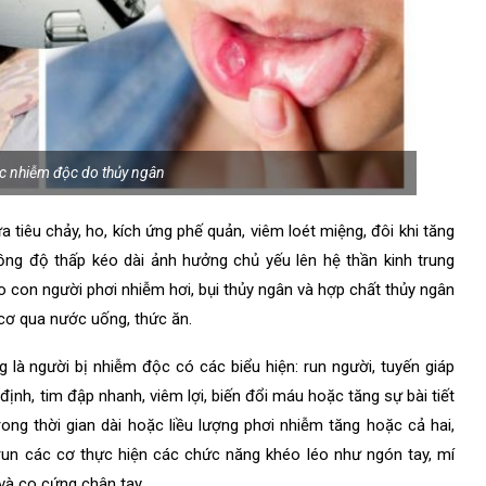
ệc nhiễm độc do thủy ngân
 tiêu chảy, ho, kích ứng phế quản, viêm loét miệng, đôi khi tăng
ồng độ thấp kéo dài ảnh hưởng chủ yếu lên hệ thần kinh trung
 con người phơi nhiễm hơi, bụi thủy ngân và hợp chất thủy ngân
cơ qua nước uống, thức ăn.
là người bị nhiễm độc có các biểu hiện: run người, tuyến giáp
nh, tim đập nhanh, viêm lợi, biến đổi máu hoặc tăng sự bài tiết
ong thời gian dài hoặc liều lượng phơi nhiễm tăng hoặc cả hai,
 run các cơ thực hiện các chức năng khéo léo như ngón tay, mí
 và co cứng chân tay.