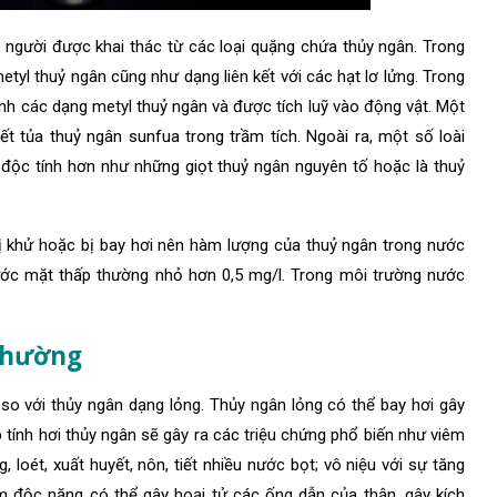
người được khai thác từ các loại quặng chứa thủy ngân. Trong
etyl thuỷ ngân cũng như dạng liên kết với các hạt lơ lửng. Trong
ành các dạng metyl thuỷ ngân và được tích luỹ vào động vật. Một
ết tủa thuỷ ngân sunfua trong trầm tích. Ngoài ra, một số loài
t độc tính hơn như những giọt thuỷ ngân nguyên tố hoặc là thuỷ
ị khử hoặc bị bay hơi nên hàm lượng của thuỷ ngân trong nước
ước mặt thấp thường nhỏ hơn 0,5 mg/l. Trong môi trường nước
thường
 so với thủy ngân
dạng lỏng. Thủy ngân lỏng có thể bay hơi gây
tính hơi thủy ngân sẽ gây ra các triệu chứng phổ biến như viêm
, loét, xuất huyết, nôn, tiết nhiều nước bọt; vô niệu với sự tăng
m độc nặng có thể gây hoại tử các ống dẫn của thận, gây kích