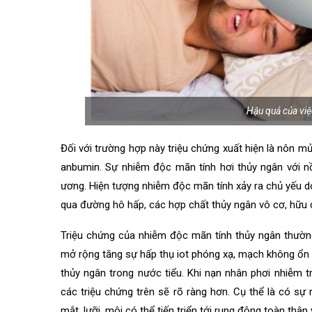
Hậu quả của vi
Đối với trường hợp này triệu chứng xuất hiện là nôn mửa
anbumin. Sự nhiễm độc mãn tính hơi thủy ngân với n
ương. Hiện tượng nhiễm độc mãn tính xảy ra chủ yếu do
qua đường hô hấp, các hợp chất thủy ngân vô cơ, hữu 
Triệu chứng của nhiễm độc mãn tính thủy ngân thường 
mở rộng tăng sự hấp thụ iot phóng xạ, mạch không ổn đị
thủy ngân trong nước tiểu. Khi nạn nhân phơi nhiễm tr
các triệu chứng trên sẽ rõ ràng hơn. Cụ thể là có sự
mắt, lưỡi, môi có thể tiến triển tới rung động toàn thân