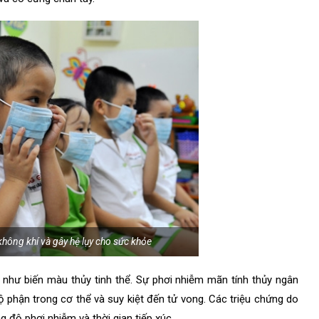
hông khí và gây hệ lụy cho sức khỏe
 như biến màu thủy tinh thể. Sự phơi nhiễm mãn tính thủy ngân
 phận trong cơ thể và suy kiệt đến tử vong. Các triệu chứng do
độ phơi nhiễm và thời gian tiếp xúc.