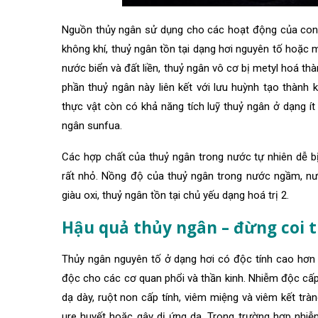
Nguồn thủy ngân sử dụng cho các hoạt động của con 
không khí, thuỷ ngân tồn tại dạng hơi nguyên tố hoặc m
nước biển và đất liền, thuỷ ngân vô cơ bị metyl hoá th
phần thuỷ ngân này liên kết với lưu huỳnh tạo thành k
thực vật còn có khả năng tích luỹ thuỷ ngân ở dạng í
ngân sunfua.
Các hợp chất của thuỷ ngân trong nước tự nhiên dễ b
rất nhỏ. Nồng độ của thuỷ ngân trong nước ngầm, n
giàu oxi, thuỷ ngân tồn tại chủ yếu dạng hoá trị 2.
Hậu quả thủy ngân – đừng coi 
Thủy ngân nguyên tố ở dạng hơi có độc tính cao hơn
độc cho các cơ quan phổi và thần kinh. Nhiễm độc cấp 
dạ dày, ruột non cấp tính, viêm miệng và viêm kết tràng
ure huyết hoặc gây dị ứng da. Trong trường hợp nhiễ