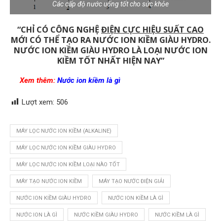
Các cấp độ nước uống tốt cho sức khỏe
“CHỈ CÓ CÔNG NGHỆ
ĐIỆN CỰC HIỆU SUẤT CAO
MỚI CÓ THỂ TẠO RA NƯỚC ION KIỀM GIÀU HYDRO.
NƯỚC ION KIỀM GIÀU HYDRO LÀ LOẠI NƯỚC ION
KIỀM TỐT NHẤT HIỆN NAY”
Xem thêm:
Nước ion kiềm là gì
Lượt xem:
506
MÁY LỌC NƯỚC ION KIỀM (ALKALINE)
MÁY LỌC NƯỚC ION KIỀM GIÀU HYDRO
MÁY LỌC NƯỚC ION KIỀM LOẠI NÀO TỐT
MÁY TẠO NƯỚC ION KIỀM
MÁY TẠO NƯỚC ĐIỆN GIẢI
NƯỚC ION KIỀM GIÀU HYDRO
NƯỚC ION KIỀM LÀ GÌ
NƯỚC ION LÀ GÌ
NƯỚC KIỀM GIÀU HYDRO
NƯỚC KIỀM LÀ GÌ