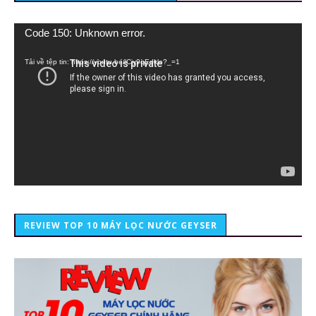
Trình
Code 150: Unknown error.
chơi
Video
Tải về tệp tin: https://youtu.be/lCiy9qEdklo?_=1
REVIEW TOP 10 MÁY LỌC NƯỚC GEYSER