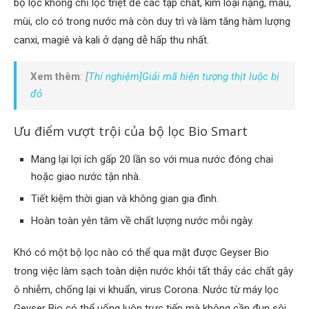
bộ lọc không chỉ lọc triệt để các tạp chất, kim loại nặng, màu,
mùi, clo có trong nước mà còn duy trì và làm tăng hàm lượng
canxi, magiê và kali ở dạng dễ hấp thu nhất.
Xem thêm
: [
Thí nghiệm]Giải mã hiện tượng thịt luộc bị
đỏ
Ưu điểm vượt trội của bộ lọc Bio Smart
Mang lại lợi ích gấp 20 lần so với mua nước đóng chai
hoặc giao nước tận nhà.
Tiết kiệm thời gian và không gian gia đình.
Hoàn toàn yên tâm về chất lượng nước mỗi ngày.
Khó có một bộ lọc nào có thể qua mặt được Geyser Bio
trong việc làm sạch toàn diện nước khỏi tất thảy các chất gây
ô nhiễm, chống lại vi khuẩn, virus Corona. Nước từ máy lọc
Geyser Bio có thể uống luôn trực tiếp mà không cần đun sôi