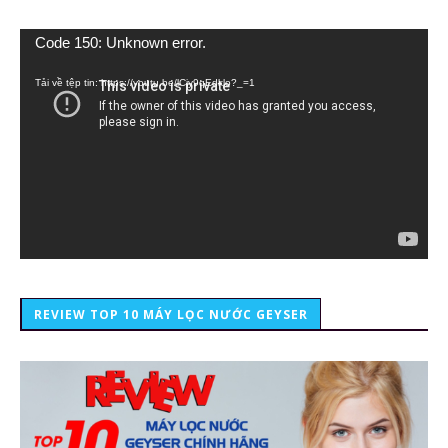
Trình
Code 150: Unknown error.
chơi
Video
Tải về tệp tin: https://youtu.be/lCiy9qEdklo?_=1
REVIEW TOP 10 MÁY LỌC NƯỚC GEYSER