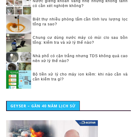
Nước giếng khoan vàng nhẹ nhưng không tanh
có cần xét nghiệm không?
Biệt thự nhiều phòng tắm cần tính lưu lượng lọc
tổng ra sao?
Chung cư dùng nước máy có mùi clo sau bồn
tổng: kiểm tra và xử lý thế nào?
Nhà phố có cặn trắng nhưng TDS không quá cao
nên xử lý thế nào?
Bộ tiền xử lý cho máy ion kiềm: khi nào cần và
cần kiểm tra gì?
GEYSER – GẦN 40 NĂM LỊCH SỬ