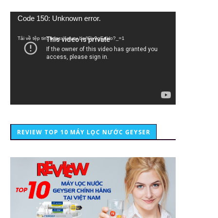
Trình
Code 150: Unknown error.
chơi
Video
Tải về tệp tin: https://youtu.be/lCiy9qEdklo?_=1
REVIEW TOP 10 MÁY LỌC NƯỚC GEYSER