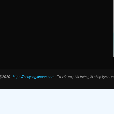
@2020 -
https://chuyengianuoc.com
- Tư vấn và phát triển giải pháp lọc nướ