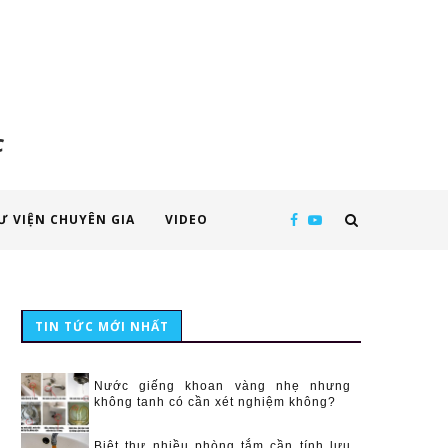
c
Ư VIỆN CHUYÊN GIA
VIDEO
TIN TỨC MỚI NHẤT
Nước giếng khoan vàng nhẹ nhưng
không tanh có cần xét nghiệm không?
Biệt thự nhiều phòng tắm cần tính lưu