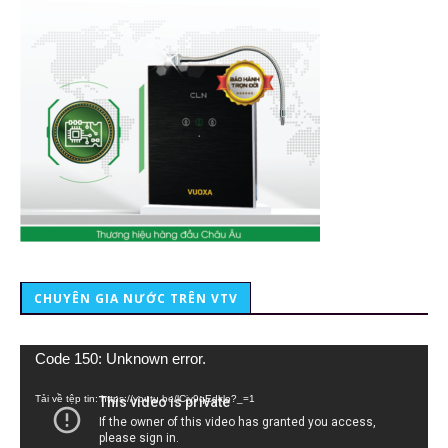
CHUYÊN GIA NƯỚC TRÊN VTV
Trình
Code 150: Unknown error.
chơi
Video
Tải về tệp tin: https://youtu.be/lCiy9qEdklo?_=1