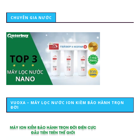
CHUYÊN GIA NƯỚC
VUOXA – MÁY LỌC NƯỚC ION KIỀM BẢO HÀNH TRỌN
ĐỜI