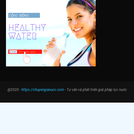
@2020 -
https://chuyengianuoc.com
- Tư vấn và phát triển giải pháp lọc nước