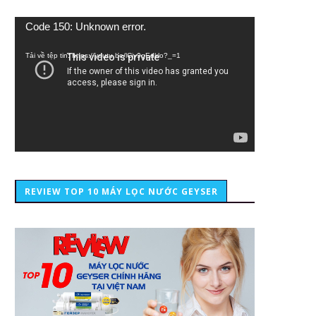
Trình
Code 150: Unknown error.
chơi
Video
Tải về tệp tin: https://youtu.be/lCiy9qEdklo?_=1
REVIEW TOP 10 MÁY LỌC NƯỚC GEYSER