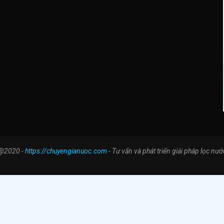
@2020 -
https://chuyengianuoc.com
- Tư vấn và phát triển giải pháp lọc nướ