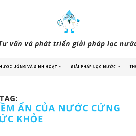
Tư vấn và phát triển giải pháp lọc nướ
NƯỚC UỐNG VÀ SINH HOẠT
GIẢI PHÁP LỌC NƯỚC
TH
TAG:
IỀM ẨN CỦA NƯỚC CỨNG
SỨC KHỎE