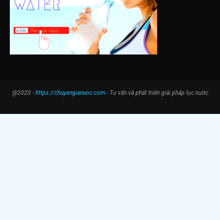
@2020 -
https://chuyengianuoc.com
- Tư vấn và phát triển giải pháp lọc nước