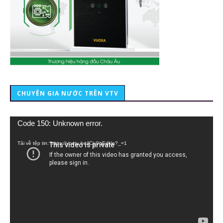
CHUYÊN GIA NƯỚC TRÊN VTV
Trình
Code 150: Unknown error.
chơi
Video
Tải về tệp tin: https://youtu.be/lCiy9qEdklo?_=1