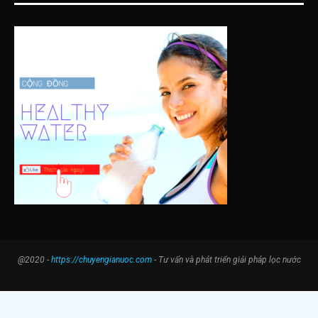
@2020 -
https://chuyengianuoc.com
- Tư vấn và phát triển giải pháp lọc nước