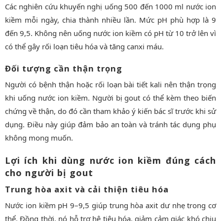
Các nghiên cứu khuyến nghị uống 500 đến 1000 ml nước ion
kiềm mỗi ngày, chia thành nhiều lần. Mức pH phù hợp là 9
đến 9,5. Không nên uống nước ion kiềm có pH từ 10 trở lên vì
có thể gây rối loạn tiêu hóa và tăng canxi máu.
Đối tượng cần thận trọng
Người có bệnh thận hoặc rối loạn bài tiết kali nên thận trọng
khi uống nước ion kiềm. Người bị gout có thể kèm theo biến
chứng về thận, do đó cần tham khảo ý kiến bác sĩ trước khi sử
dụng. Điều này giúp đảm bảo an toàn và tránh tác dụng phụ
không mong muốn.
Lợi ích khi dùng nước ion kiềm đúng cách
cho người bị gout
Trung hòa axit và cải thiện tiêu hóa
Nước ion kiềm pH 9–9,5 giúp trung hòa axit dư nhẹ trong cơ
thể. Đồng thời, nó hỗ trợ hệ tiêu hóa, giảm cảm giác khó chịu