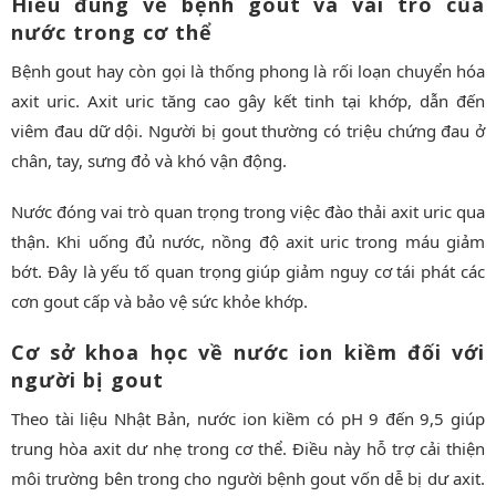
Hiểu đúng về bệnh gout và vai trò của
nước trong cơ thể
Bệnh gout hay còn gọi là thống phong là rối loạn chuyển hóa
axit uric. Axit uric tăng cao gây kết tinh tại khớp, dẫn đến
viêm đau dữ dội. Người bị gout thường có triệu chứng đau ở
chân, tay, sưng đỏ và khó vận động.
Nước đóng vai trò quan trọng trong việc đào thải axit uric qua
thận. Khi uống đủ nước, nồng độ axit uric trong máu giảm
bớt. Đây là yếu tố quan trọng giúp giảm nguy cơ tái phát các
cơn gout cấp và bảo vệ sức khỏe khớp.
Cơ sở khoa học về nước ion kiềm đối với
người bị gout
Theo tài liệu Nhật Bản, nước ion kiềm có pH 9 đến 9,5 giúp
trung hòa axit dư nhẹ trong cơ thể. Điều này hỗ trợ cải thiện
môi trường bên trong cho người bệnh gout vốn dễ bị dư axit.