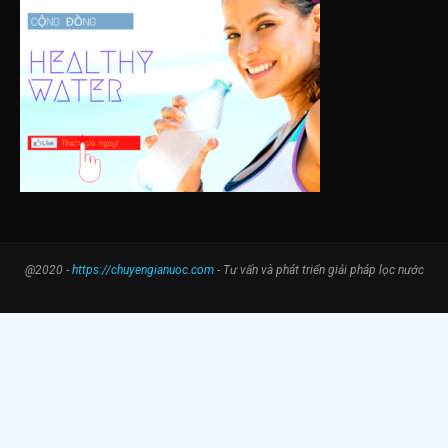
@2020 -
https://chuyengianuoc.com
- Tư vấn và phát triển giải pháp lọc nước