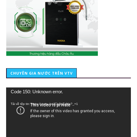
CHUYÊN GIA NƯỚC TRÊN VTV
Trình
Code 150: Unknown error.
chơi
Video
Tải về tệp tin: https://youtu.be/lCiy9qEdklo?_=1