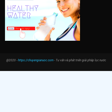
@2020 -
https://chuyengianuoc.com
- Tư vấn và phát triển giải pháp lọc nước