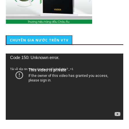
CHUYÊN GIA NƯỚC TRÊN VTV
Trình
Code 150: Unknown error.
chơi
Video
Tải về tệp tin: https://youtu.be/lCiy9qEdklo?_=1