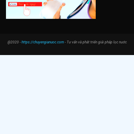
@2020 -
https://chuyengianuoc.com
- Tư vấn và phát triển giải pháp lọc nước