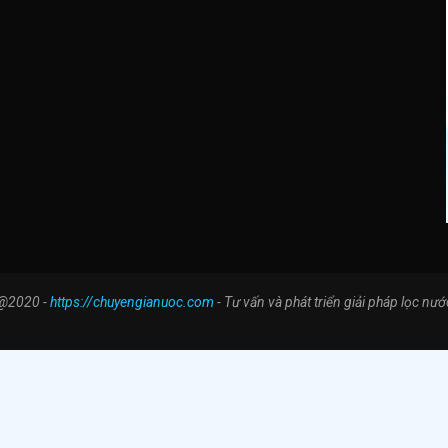
@2020 -
https://chuyengianuoc.com
- Tư vấn và phát triển giải pháp lọc nướ