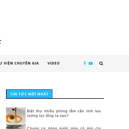
c
Ư VIỆN CHUYÊN GIA
VIDEO
TIN TỨC MỚI NHẤT
Biệt thự nhiều phòng tắm cần tính lưu
lượng lọc tổng ra sao?
Chung cư dùng nước máy có mùi clo