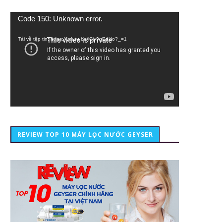
Trình
Code 150: Unknown error.
chơi
Video
Tải về tệp tin: https://youtu.be/lCiy9qEdklo?_=1
REVIEW TOP 10 MÁY LỌC NƯỚC GEYSER