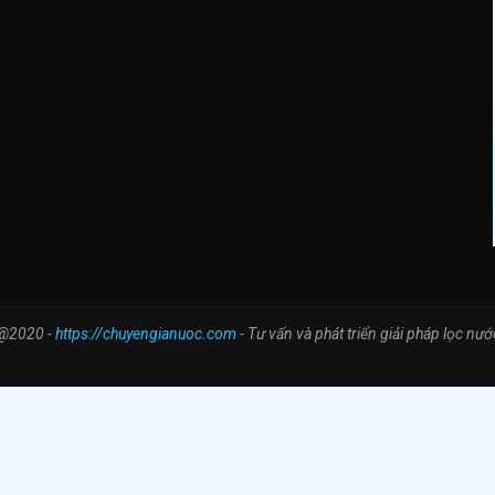
@2020 -
https://chuyengianuoc.com
- Tư vấn và phát triển giải pháp lọc nướ