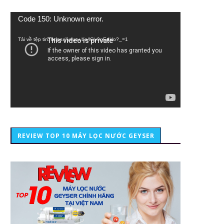
Trình
Code 150: Unknown error.
chơi
Video
Tải về tệp tin: https://youtu.be/lCiy9qEdklo?_=1
REVIEW TOP 10 MÁY LỌC NƯỚC GEYSER