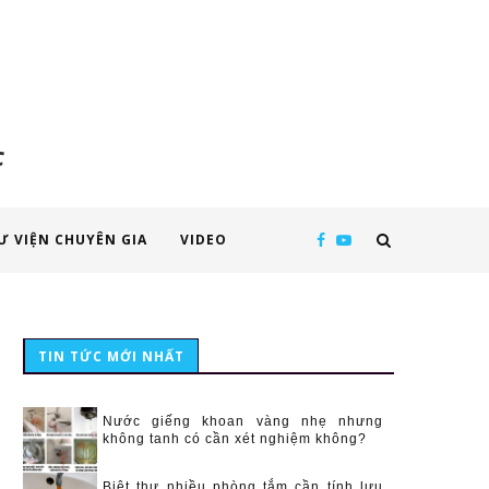
c
Ư VIỆN CHUYÊN GIA
VIDEO
TIN TỨC MỚI NHẤT
Nước giếng khoan vàng nhẹ nhưng
không tanh có cần xét nghiệm không?
Biệt thự nhiều phòng tắm cần tính lưu