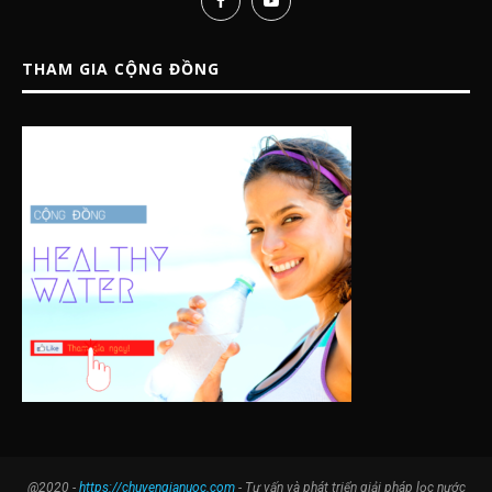
THAM GIA CỘNG ĐỒNG
@2020 -
https://chuyengianuoc.com
- Tư vấn và phát triển giải pháp lọc nước