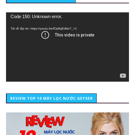
Trình
Code 150: Unknown error.
chơi
Video
Tải về tệp tin: https://youtu.be/lCiy9qEdklo?_=1
REVIEW TOP 10 MÁY LỌC NƯỚC GEYSER