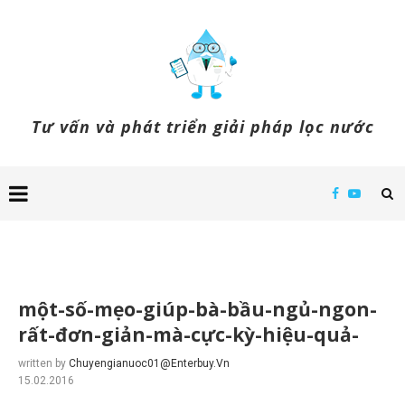
Tư vấn và phát triển giải pháp lọc nước
một-số-mẹo-giúp-bà-bầu-ngủ-ngon-
rất-đơn-giản-mà-cực-kỳ-hiệu-quả-
written by
Chuyengianuoc01@enterbuy.vn
15.02.2016