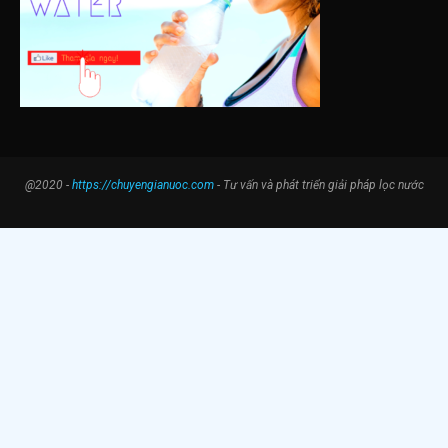
@2020 -
https://chuyengianuoc.com
- Tư vấn và phát triển giải pháp lọc nước