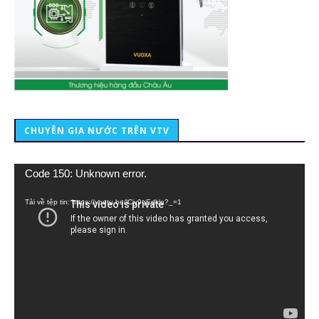
CHUYÊN GIA NƯỚC TRÊN VTV
Trình
Code 150: Unknown error.
chơi
Video
Tải về tệp tin: https://youtu.be/lCiy9qEdklo?_=1