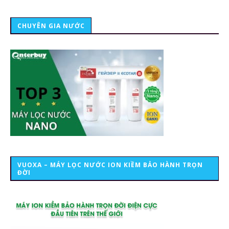
CHUYÊN GIA NƯỚC
VUOXA – MÁY LỌC NƯỚC ION KIỀM BẢO HÀNH TRỌN
ĐỜI