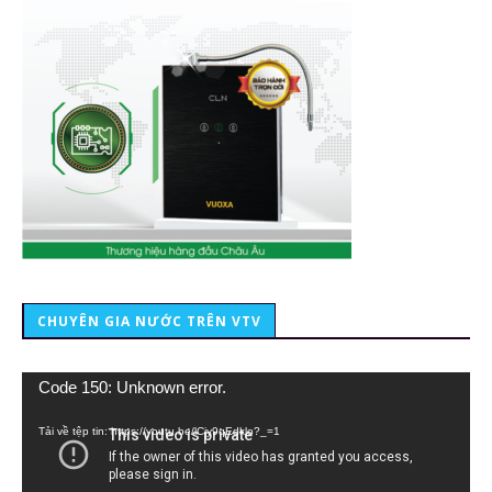
CHUYÊN GIA NƯỚC TRÊN VTV
Trình
Code 150: Unknown error.
chơi
Video
Tải về tệp tin: https://youtu.be/lCiy9qEdklo?_=1