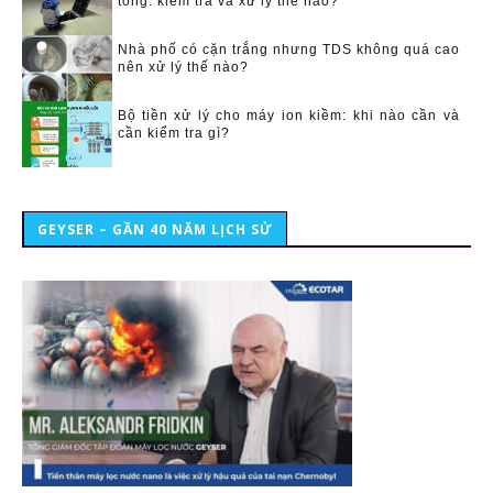
tổng: kiểm tra và xử lý thế nào?
Nhà phố có cặn trắng nhưng TDS không quá cao
nên xử lý thế nào?
Bộ tiền xử lý cho máy ion kiềm: khi nào cần và
cần kiểm tra gì?
GEYSER – GẦN 40 NĂM LỊCH SỬ