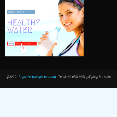
@2020 -
https://chuyengianuoc.com
- Tư vấn và phát triển giải pháp lọc nước