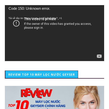
Trình
Code 150: Unknown error.
chơi
Video
Tải về tệp tin: https://youtu.be/lCiy9qEdklo?_=1
REVIEW TOP 10 MÁY LỌC NƯỚC GEYSER