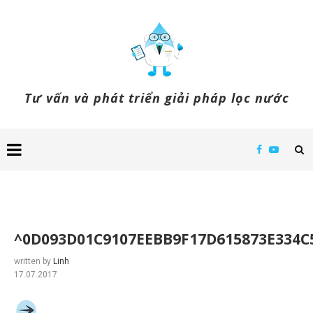
Tư vấn và phát triển giải pháp lọc nước
^0D093D01C9107EEBB9F17D615873E334C5
written by
Linh
17.07.2017