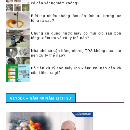
có cần xét nghiệm không?
Biệt thự nhiều phòng tắm cần tính lưu lượng lọc
tổng ra sao?
Chung cư dùng nước máy có mùi clo sau bồn
tổng: kiểm tra và xử lý thế nào?
Nhà phố có cặn trắng nhưng TDS không quá cao
nên xử lý thế nào?
Bộ tiền xử lý cho máy ion kiềm: khi nào cần và
cần kiểm tra gì?
GEYSER – GẦN 40 NĂM LỊCH SỬ