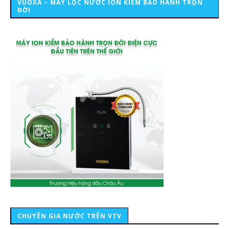
VUOXA – MÁY LỌC NƯỚC ION KIỀM BẢO HÀNH TRỌN
ĐỜI
CHUYÊN GIA NƯỚC TRÊN VTV