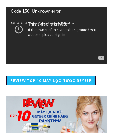
Trình
Code 150: Unknown error.
chơi
Video
Tải về tệp tin: https://youtu.be/lCiy9qEdklo?_=1
REVIEW TOP 10 MÁY LỌC NƯỚC GEYSER