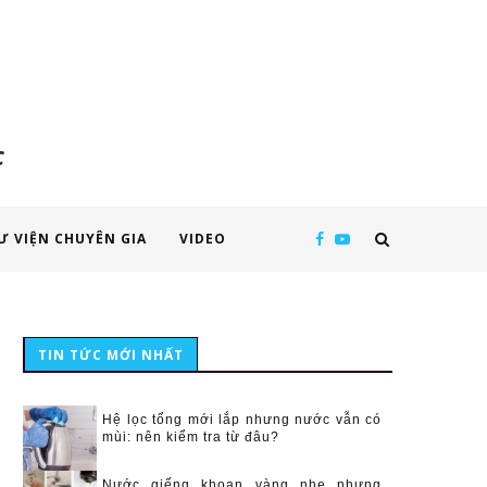
c
Ư VIỆN CHUYÊN GIA
VIDEO
TIN TỨC MỚI NHẤT
Hệ lọc tổng mới lắp nhưng nước vẫn có
mùi: nên kiểm tra từ đâu?
Nước giếng khoan vàng nhẹ nhưng