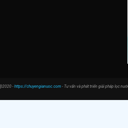
@2020 -
https://chuyengianuoc.com
- Tư vấn và phát triển giải pháp lọc nướ