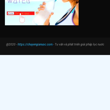
@2020 -
https://chuyengianuoc.com
- Tư vấn và phát triển giải pháp lọc nước