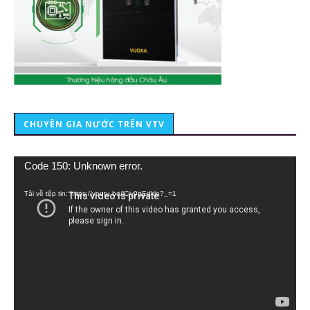
CHUYÊN GIA NƯỚC TRÊN VTV
Trình
Code 150: Unknown error.
chơi
Video
Tải về tệp tin: https://youtu.be/lCiy9qEdklo?_=1