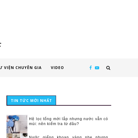
c
Ư VIỆN CHUYÊN GIA
VIDEO
TIN TỨC MỚI NHẤT
Hệ lọc tổng mới lắp nhưng nước vẫn có
mùi: nên kiểm tra từ đâu?
Nước giếng khoan vàng nhẹ nhưng