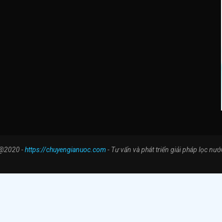
@2020 -
https://chuyengianuoc.com
- Tư vấn và phát triển giải pháp lọc nướ