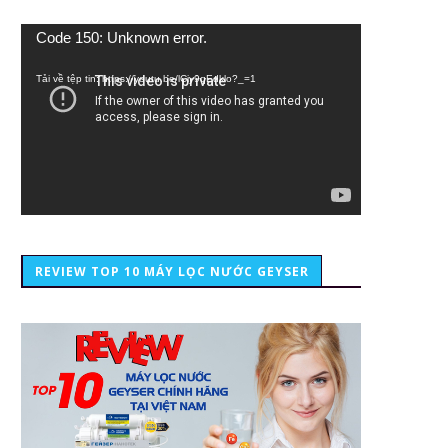
Trình
Code 150: Unknown error.
chơi
Video
Tải về tệp tin: https://youtu.be/lCiy9qEdklo?_=1
REVIEW TOP 10 MÁY LỌC NƯỚC GEYSER