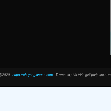
@2020 -
https://chuyengianuoc.com
- Tư vấn và phát triển giải pháp lọc nướ