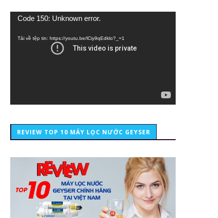
Trình
Code 150: Unknown error.
chơi
Video
Tải về tệp tin: https://youtu.be/lCiy9qEdklo?_=1
REVIEW TOP 10 MÁY LỌC NƯỚC GEYSER