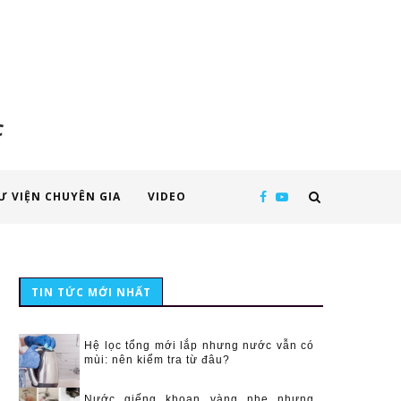
c
Ư VIỆN CHUYÊN GIA
VIDEO
TIN TỨC MỚI NHẤT
Hệ lọc tổng mới lắp nhưng nước vẫn có
mùi: nên kiểm tra từ đâu?
Nước giếng khoan vàng nhẹ nhưng