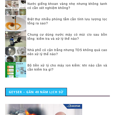
Nước giếng khoan vàng nhẹ nhưng không tanh
có cần xét nghiệm không?
Biệt thự nhiều phòng tắm cần tính lưu lượng lọc
tổng ra sao?
Chung cư dùng nước máy có mùi clo sau bồn
tổng: kiểm tra và xử lý thế nào?
Nhà phố có cặn trắng nhưng TDS không quá cao
nên xử lý thế nào?
Bộ tiền xử lý cho máy ion kiềm: khi nào cần và
cần kiểm tra gì?
GEYSER – GẦN 40 NĂM LỊCH SỬ