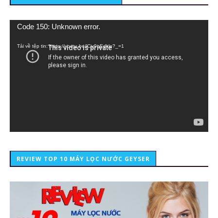
Trình
Code 150: Unknown error.
chơi
Video
Tải về tệp tin: https://youtu.be/lCiy9qEdklo?_=1
REVIEW TOP 10 MÁY LỌC NƯỚC GEYSER