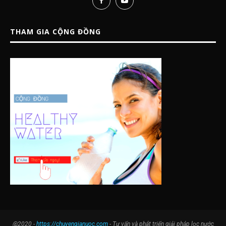
THAM GIA CỘNG ĐỒNG
@2020 -
https://chuyengianuoc.com
- Tư vấn và phát triển giải pháp lọc nước