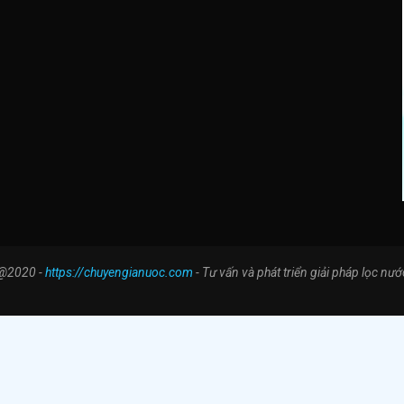
@2020 -
https://chuyengianuoc.com
- Tư vấn và phát triển giải pháp lọc nướ