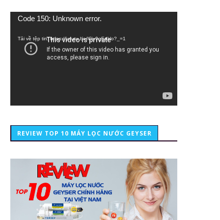
Trình
Code 150: Unknown error.
chơi
Video
Tải về tệp tin: https://youtu.be/lCiy9qEdklo?_=1
REVIEW TOP 10 MÁY LỌC NƯỚC GEYSER