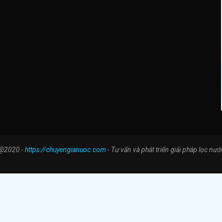
@2020 -
https://chuyengianuoc.com
- Tư vấn và phát triển giải pháp lọc nướ