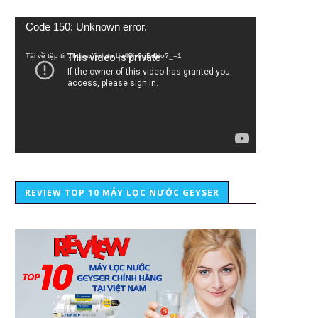
Trình
Code 150: Unknown error.
chơi
Video
Tải về tệp tin: https://youtu.be/lCiy9qEdklo?_=1
REVIEW TOP 10 MÁY LỌC NƯỚC GEYSER