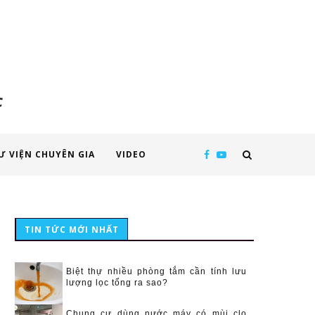
c
Ư VIỆN CHUYÊN GIA
VIDEO
TIN TỨC MỚI NHẤT
Biệt thự nhiều phòng tắm cần tính lưu
lượng lọc tổng ra sao?
Chung cư dùng nước máy có mùi clo