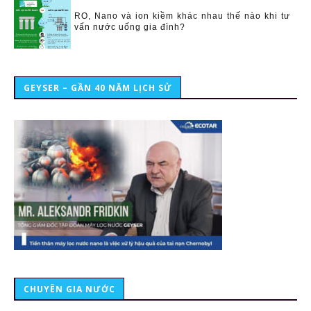
RO, Nano và ion kiềm khác nhau thế nào khi tư
vấn nước uống gia đình?
GEYSER – GẦN 40 NĂM LỊCH SỬ
CHUYÊN GIA NƯỚC