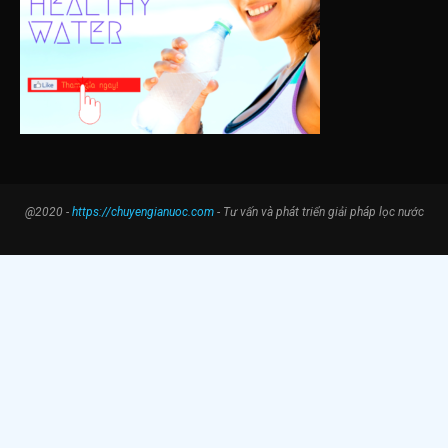
@2020 -
https://chuyengianuoc.com
- Tư vấn và phát triển giải pháp lọc nước