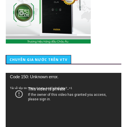
CHUYÊN GIA NƯỚC TRÊN VTV
Trình
Code 150: Unknown error.
chơi
Video
Tải về tệp tin: https://youtu.be/lCiy9qEdklo?_=1