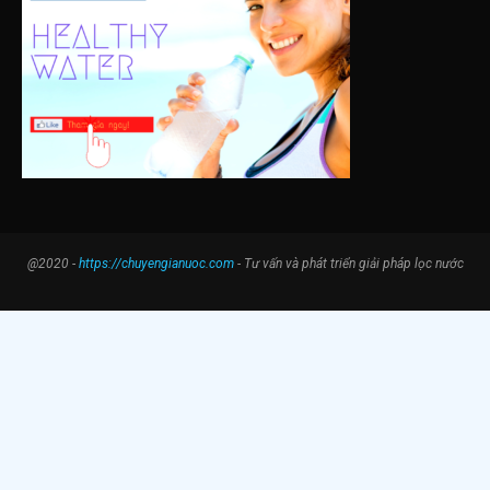
@2020 -
https://chuyengianuoc.com
- Tư vấn và phát triển giải pháp lọc nước