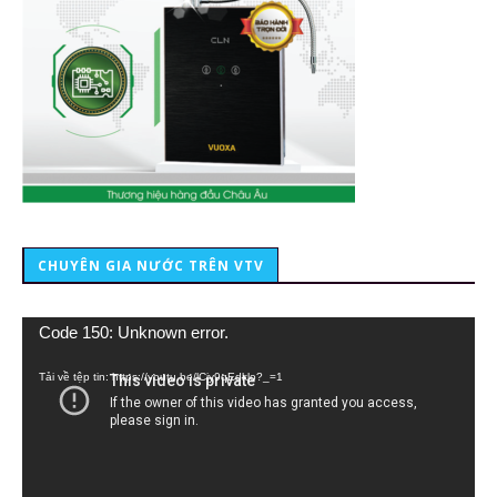
CHUYÊN GIA NƯỚC TRÊN VTV
Trình
Code 150: Unknown error.
chơi
Video
Tải về tệp tin: https://youtu.be/lCiy9qEdklo?_=1