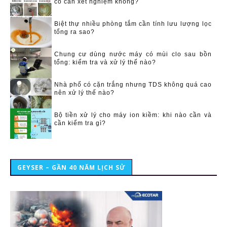
có cần xét nghiệm không?
Biệt thự nhiều phòng tắm cần tính lưu lượng lọc
tổng ra sao?
Chung cư dùng nước máy có mùi clo sau bồn
tổng: kiểm tra và xử lý thế nào?
Nhà phố có cặn trắng nhưng TDS không quá cao
nên xử lý thế nào?
Bộ tiền xử lý cho máy ion kiềm: khi nào cần và
cần kiểm tra gì?
GEYSER – GẦN 40 NĂM LỊCH SỬ