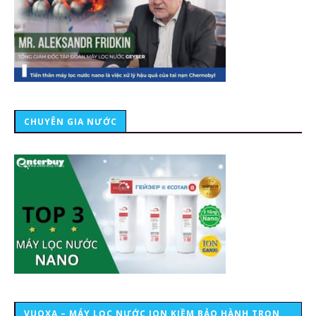
CHUYÊN GIA NƯỚC
VUOXA – MÁY LỌC NƯỚC ION KIỀM BẢO HÀNH TRỌN