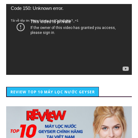
Trình
Code 150: Unknown error.
chơi
Video
Tải về tệp tin: https://youtu.be/lCiy9qEdklo?_=1
REVIEW TOP 10 MÁY LỌC NƯỚC GEYSER