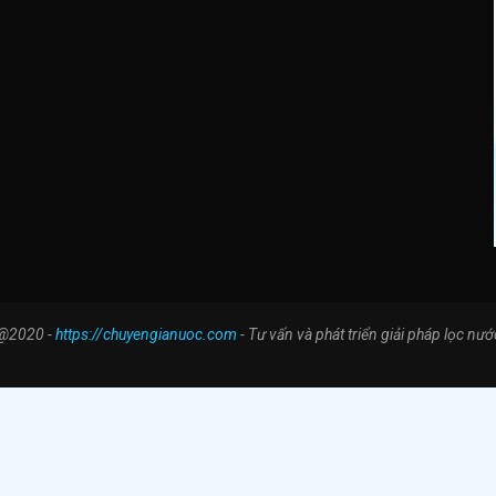
@2020 -
https://chuyengianuoc.com
- Tư vấn và phát triển giải pháp lọc nướ