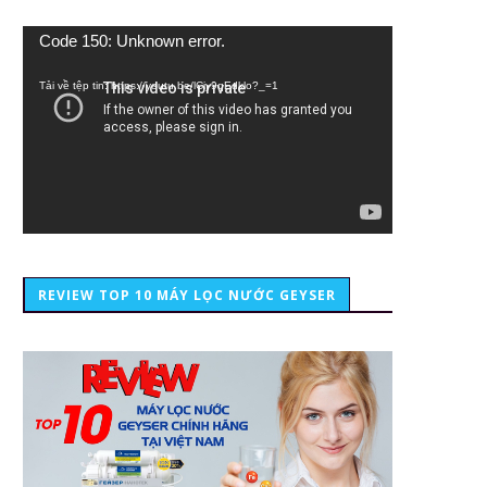
Trình
Code 150: Unknown error.
chơi
Video
Tải về tệp tin: https://youtu.be/lCiy9qEdklo?_=1
REVIEW TOP 10 MÁY LỌC NƯỚC GEYSER