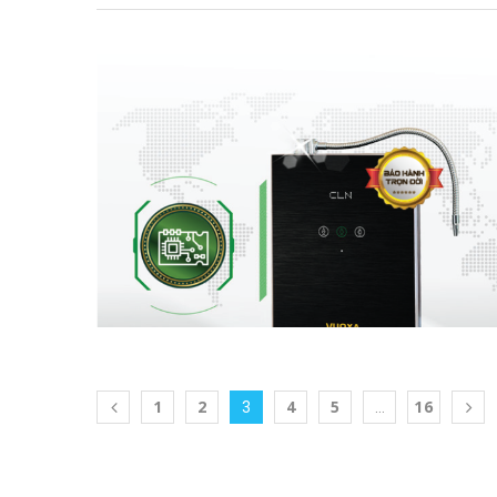
1
2
4
5
16
3
…