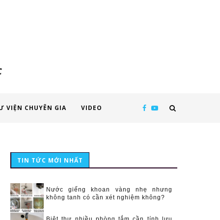
c
Ư VIỆN CHUYÊN GIA
VIDEO
TIN TỨC MỚI NHẤT
Nước giếng khoan vàng nhẹ nhưng
không tanh có cần xét nghiệm không?
Biệt thự nhiều phòng tắm cần tính lưu